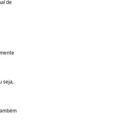
al de
lmente
 seja,
 também