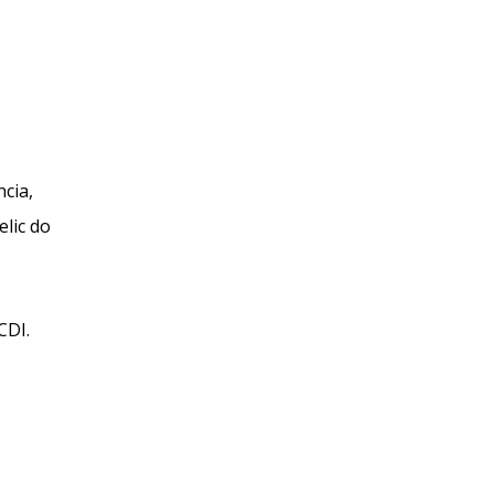
cia,
lic do
CDI.