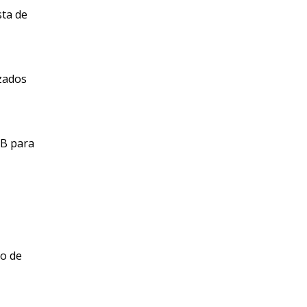
sta de
zados
DB para
vo de