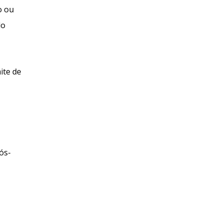
o ou
do
ite de
ós-