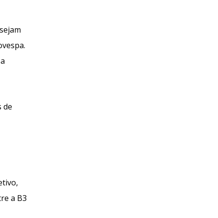
esejam
ovespa.
 a
s de
etivo,
tre a B3