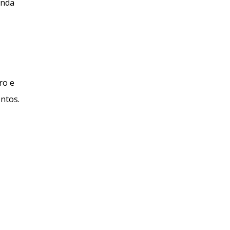
enda
ro e
ntos.