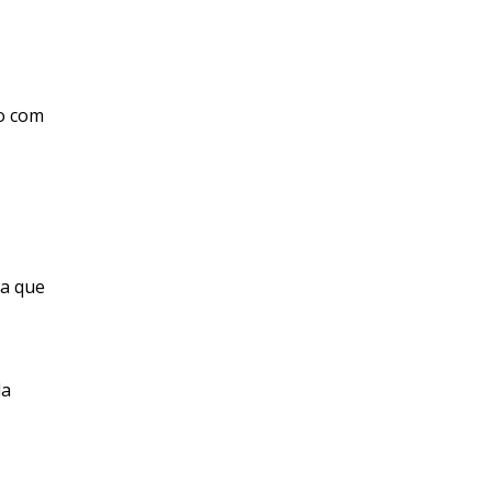
do com
ca que
a