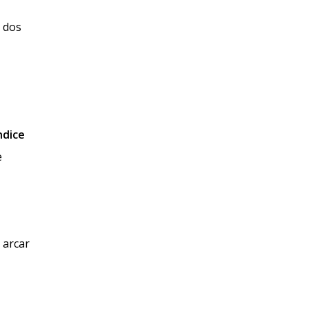
 dos
ndice
e
 arcar