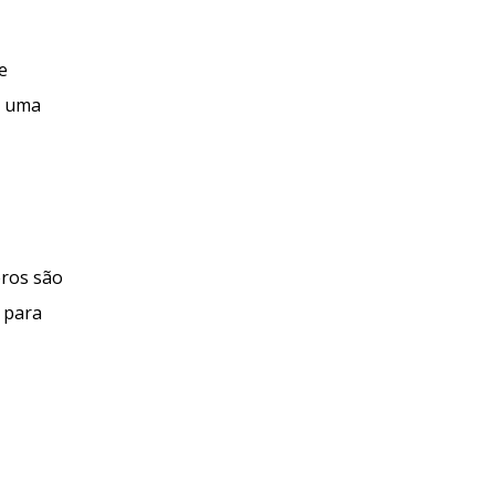
e
m uma
eros são
l para