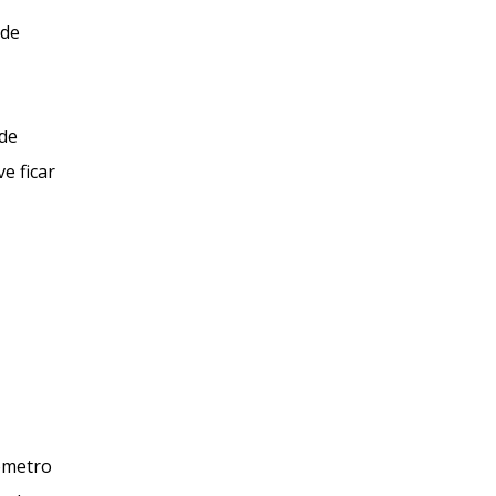
 de
 de
e ficar
mômetro