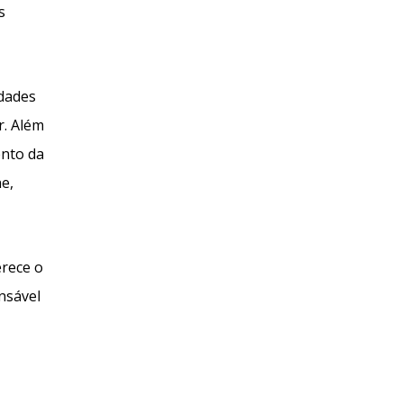
s
idades
r. Além
ento da
e,
erece o
nsável