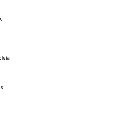
,
leia
es