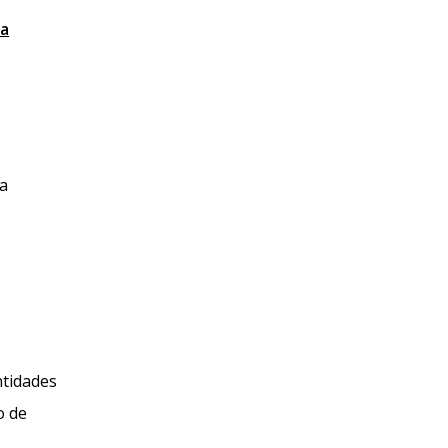
ia
 a
ntidades
o de