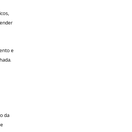
icos,
fender
ento e
hada.
co da
de