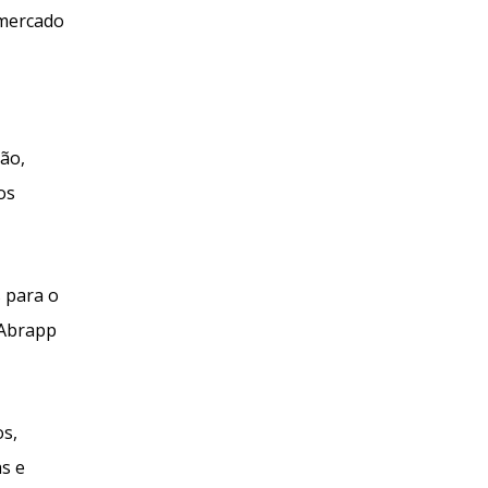
 mercado
ção,
os
s para o
 Abrapp
os,
s e