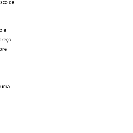
isco de
o e
preço
bre
, uma