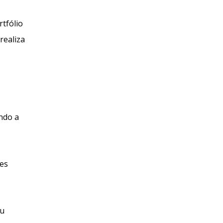
tfólio
realiza
indo a
les
ou