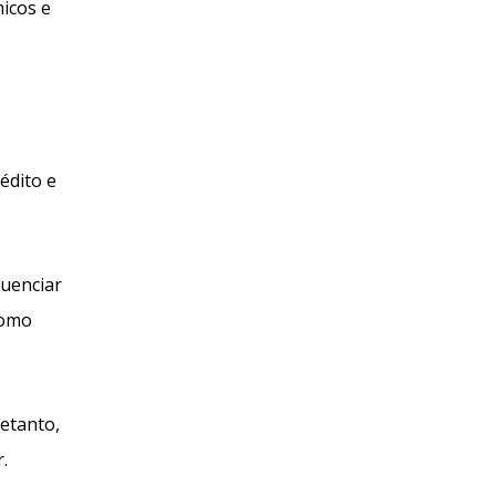
icos e
édito e
luenciar
como
retanto,
.