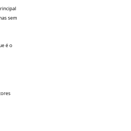
rincipal
 mas sem
ue é o
tores