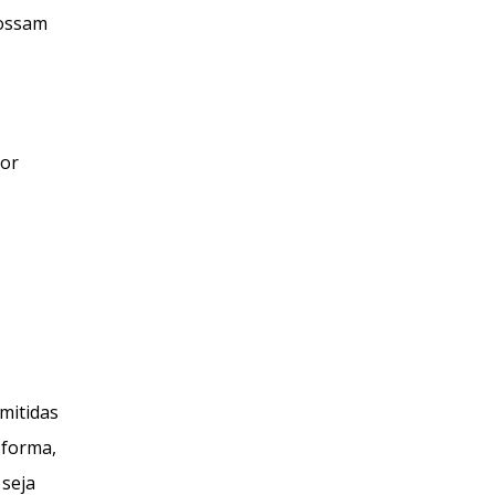
possam
por
mitidas
 forma,
 seja