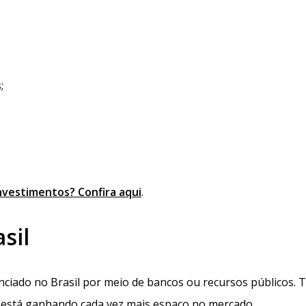
;
nvestimentos? Confira aqui
.
sil
ciado no Brasil por meio de bancos ou recursos públicos. T
ue está ganhando cada vez mais espaço no mercado.