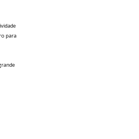
ividade
ro para
grande