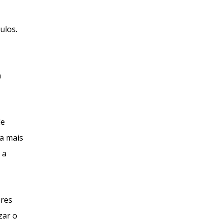
ulos.
a
de
ma mais
 a
ores
zar o