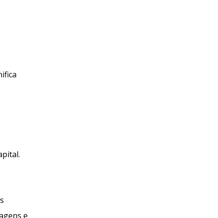
ifica
pital.
os
tagens e