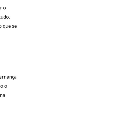
r o
tudo,
o que se
vernança
ão o
 na