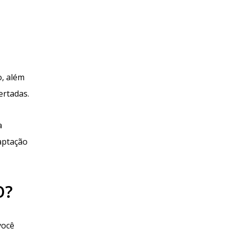
o, além
ertadas.
a
aptação
O?
você