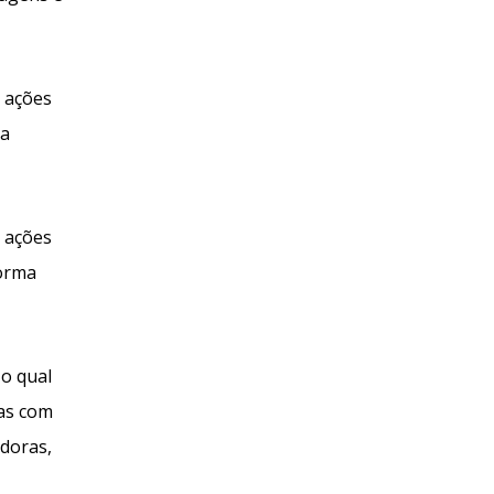
e ações
 a
s ações
forma
 o qual
oas com
adoras,