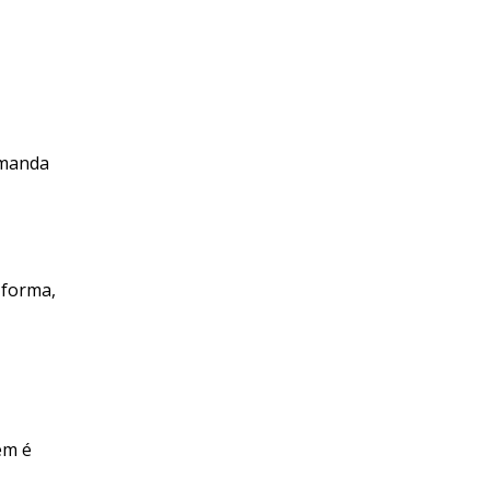
emanda
 forma,
ém é