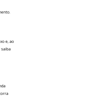
mento.
xo e, ao
r saiba
anda
corra