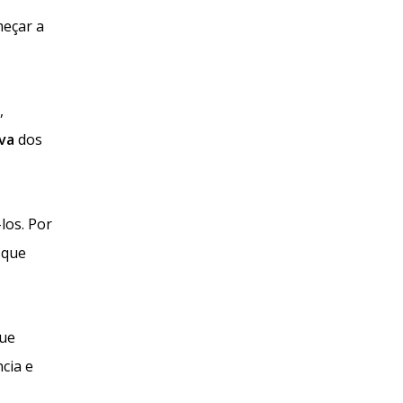
meçar a
,
iva
dos
los. Por
 que
que
cia e