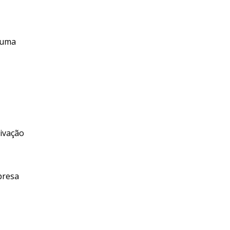
á uma
ivação
presa