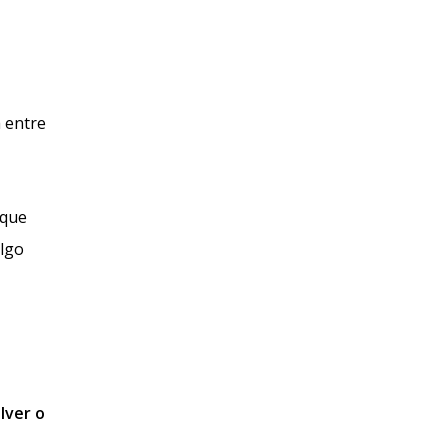
 entre
 que
algo
lver o