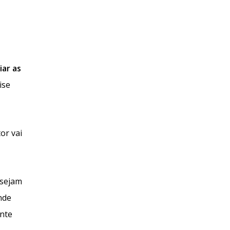
iar as
ise
or vai
 sejam
nde
ante