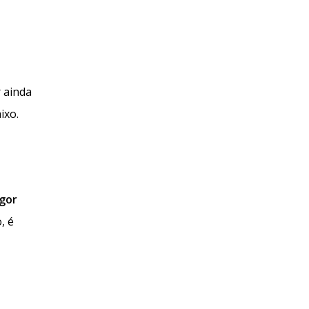
r ainda
ixo.
igor
, é