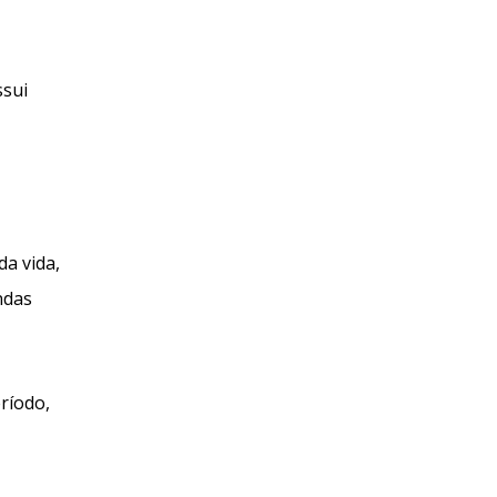
ssui
a vida,
ndas
ríodo,