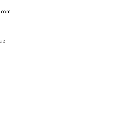
o com
que