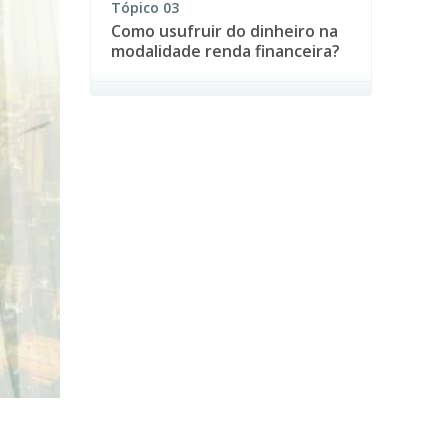
Tópico
03
Como usufruir do dinheiro na
modalidade renda financeira?
Tópico
04
Como é feita a cobrança de
impostos?
Tópico
05
Renda financeira vale a pena?