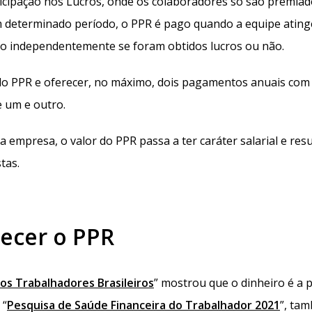
icipação nos Lucros, onde os colaboradores só são premiad
em determinado período, o PPR é pago quando a equipe ating
o independentemente se foram obtidos lucros ou não.
do PPR e oferecer, no máximo, dois pagamentos anuais co
e um e outro.
 empresa, o valor do PPR passa a ter caráter salarial e resu
tas.
ecer o PPR
dos Trabalhadores Brasileiros
” mostrou que o dinheiro é a p
 “
Pesquisa de Saúde Financeira do Trabalhador 2021
”, ta