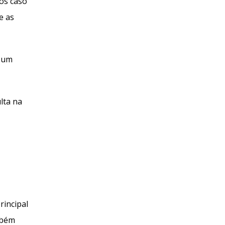
os caso
e as
m um
lta na
rincipal
mbém