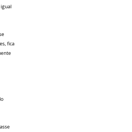
 igual
se
s, fica
mente
do
lasse