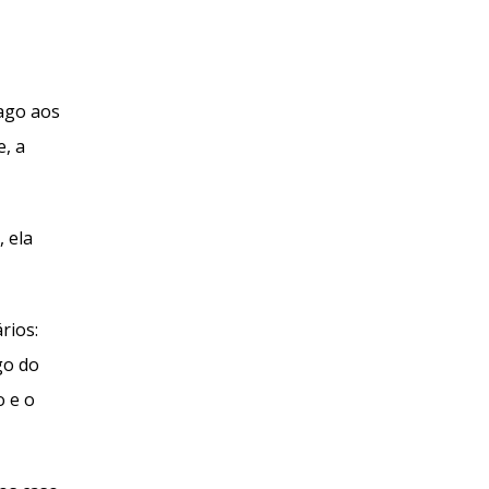
pago aos
e, a
 ela
rios:
go do
o e o