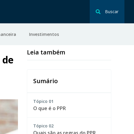
Buscar
nanceira
Investimentos
Leia também
 de
Sumário
Tópico
01
O que é o PPR
Tópico
02
Quais são as regras do PPR