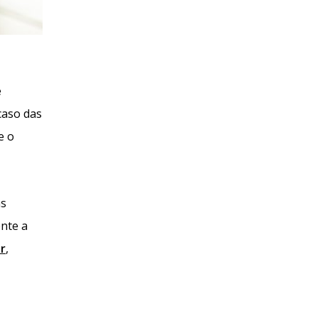
e
caso das
e o
as
ente a
ir
,